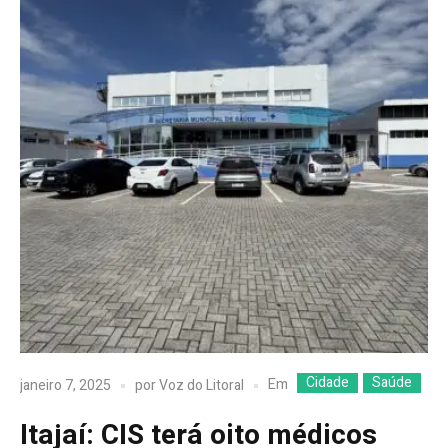
Cidade
Saúde
Em
janeiro 7, 2025
por
Voz do Litoral
Itajaí: CIS terá oito médicos