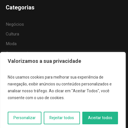
Categorias
Negócios
Cultura
Moda
Gastronomia
Valorizamos a sua privacidade
Tecnologia
Esportes
Nós usamos cookies para melhorar sua experiência de
Viagem
navegação, exibir anúncios ou conteúdos personalizados e
analisar nosso tráfego. Ao clicar em "Aceitar Todos", você
Natureza
consente com o uso de cookies.
Personalizar
Rejeitar todos
Aceitar todos
Voz do Litoral®. Todos os direitos reservados 2025.