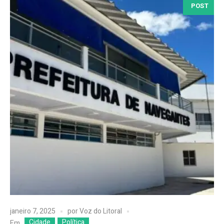
POST
janeiro 7, 2025
por
Voz do Litoral
Cidade
Política
Em