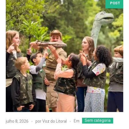
POST
Sem categoria
Em
julho 8, 2026
por
Voz do Litoral