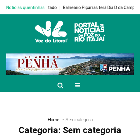
Balneário Piçarras terá Dia D da Campanha Multivacinação no dia 22 de
Notícias quentinhas
Home
Sem categoria
Categoria:
Sem categoria