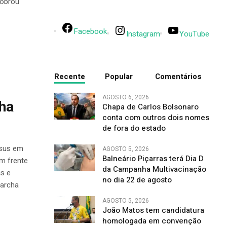
cobrou
Facebook
Instagram
YouTube
Recente
Popular
Comentários
AGOSTO 6, 2026
cha
Chapa de Carlos Bolsonaro
conta com outros dois nomes
de fora do estado
esus em
AGOSTO 5, 2026
Balneário Piçarras terá Dia D
em frente
da Campanha Multivacinação
as e
no dia 22 de agosto
Marcha
AGOSTO 5, 2026
João Matos tem candidatura
homologada em convenção