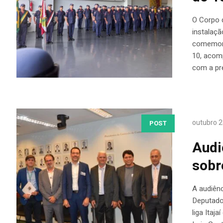
O Corpo 
instalaç
comemoraç
10, acom
com a pr
outubro 2
POST
Audi
sobr
A audiên
Deputados
liga Itaj