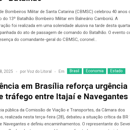
de Bombeiros Militar de Santa Catarina (CBMSC) celebrou 40 anos 
ão do 13º Batalhão Bombeiro Militar em Balneário Camboriú. A
ão foi realizada em uma solenidade alusiva na tarde desta quarta-
panhada do ato de passagem de comando do Batalhão. O evento c
esença do comandante-geral do CBMSC, coronel...
Brasil
Economia
Estado
Em
8, 2025
por
Voz do Litoral
ência em Brasília reforça urgência
e tráfego entre Itajaí e Navegantes
cia pública da Comissão de Viação e Transportes, da Câmara dos
, realizada nesta terça-feira (28), debateu a situação crítica da BR
aí e Navegantes e definiu encaminhamentos. O representante do Seveí