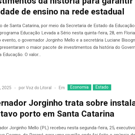
stimentos da história para garantir
idade de ensino na rede estadual
o de Santa Catarina, por meio da Secretaria de Estado da Educação
programa Educação Levada a Sério nesta quinta-feira, 28, em Floria
 evento, o governador Jorginho Mello e a secretária Luciane Bisogn
apresentaram o maior pacote de investimentos da história do Gover
 Educação. O valor...
Economia
Estado
Em
, 2025
por
Voz do Litoral
rnador Jorginho trata sobre instal
itavo porto em Santa Catarina
dor Jorginho Mello (PL) recebeu nesta segunda-feira, 25, executiv
iva Coamo, do Paraná, para uma reunião onde foi feito o anúncio d