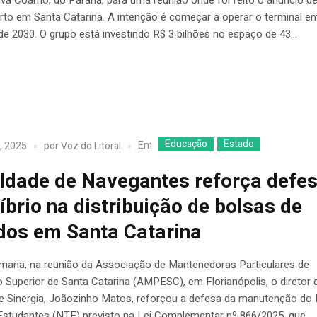
rto em Santa Catarina. A intenção é começar a operar o terminal e
 de 2030. O grupo está investindo R$ 3 bilhões no espaço de 43...
Educação
Estado
Em
, 2025
por
Voz do Litoral
ldade de Navegantes reforça defe
líbrio na distribuição de bolsas de
dos em Santa Catarina
mana, na reunião da Associação de Mantenedoras Particulares de
Superior de Santa Catarina (AMPESC), em Florianópolis, o diretor 
e Sinergia, Joãozinho Matos, reforçou a defesa da manutenção d
 Estudantes (NTE) previsto na Lei Complementar nº 866/2025, que