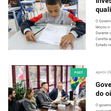
inve
qual
O Govern
lançou o 
Durante o
Ceretta 
Estado na
agosto 26
POST
Gove
do o
O governa
cooperat