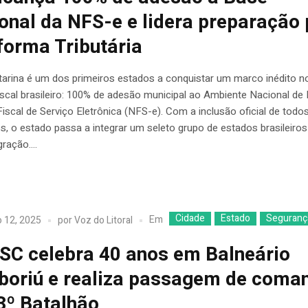
onal da NFS-e e lidera preparação
forma Tributária
tarina é um dos primeiros estados a conquistar um marco inédito n
iscal brasileiro: 100% de adesão municipal ao Ambiente Nacional de
iscal de Serviço Eletrônica (NFS-e). Com a inclusão oficial de todo
s, o estado passa a integrar um seleto grupo de estados brasileiro
gração....
Cidade
Estado
Seguranç
Em
 12, 2025
por
Voz do Litoral
C celebra 40 anos em Balneário
oriú e realiza passagem de coma
3º Batalhão