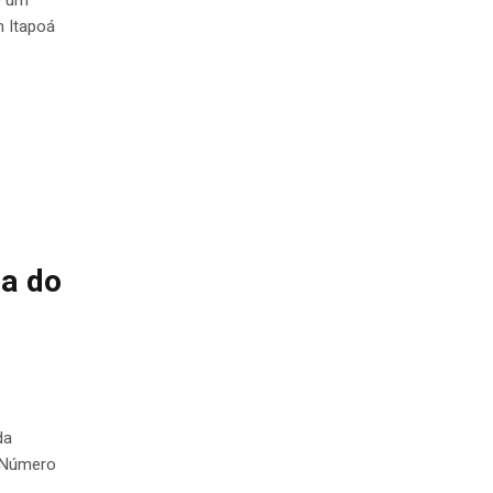
m Itapoá
sa do
da
o Número