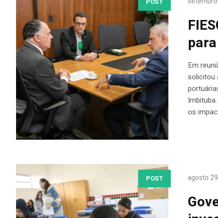
setembro
POST
FIES
para
Em reuniã
solicitou
portuária
Imbituba.
os impact
agosto 29
POST
Gove