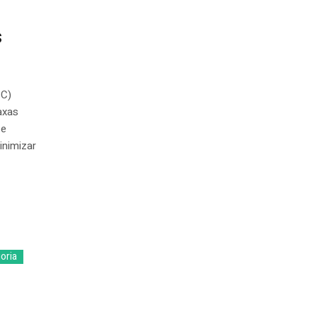
s
SC)
axas
 e
inimizar
oria