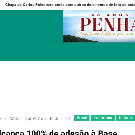
sonaro conta com outros dois nomes de fora do estado
Balneário Piçarr
Brasil
Economia
Estado
Em
 17, 2025
por
Voz do Litoral
lcança 100% de adesão à Base