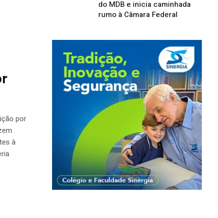
do MDB e inicia caminhada
rumo à Câmara Federal
or
ição por
izem
tes à
ria