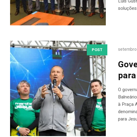
Luis Gus
soluções
setembro
POST
Gove
para
O govern
Balneário
à Praça A
denomina
para Jesu