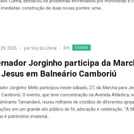
tavo Cunha, destacou os problemas enfrentados por motoristas e 
 imediatas: construção de duas novas pontes: uma...
Estado
Em
 29, 2025
por
Voz do Litoral
rnador Jorginho participa da Mar
 Jesus em Balneário Camboriú
ador Jorginho Mello participou neste sábado, 27, da Marcha para J
 Camboriú. O evento, que teve concentração na Avenida Atlântica, 
lmirante Tamandaré, reuniu milhares de cristãos de diferentes igrej
ções em um grande ato público de fé, adoração e celebração. “A 
s é patrimônio imaterial...