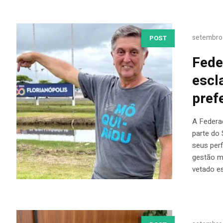
setembro
POST
Fede
escl
pref
A Federa
parte do 
seus perf
gestão mu
vetado es