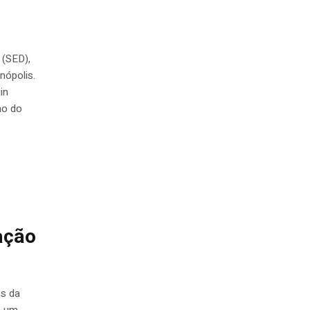
 (SED),
nópolis.
in
no do
ação
os da
e um