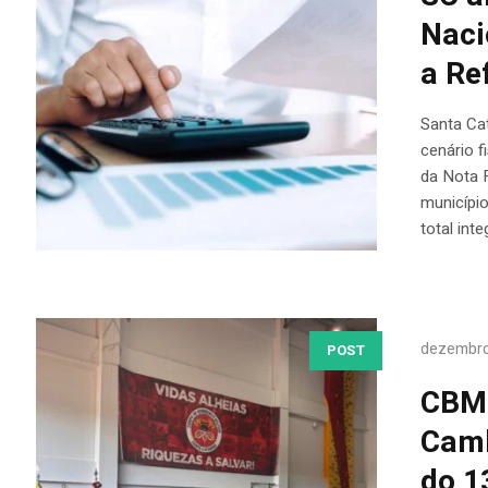
Naci
a Re
Santa Ca
cenário f
da Nota F
município
total inte
dezembro
POST
CBMS
Camb
do 1