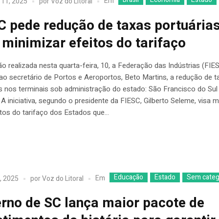
Em
 11, 2025
por
Voz do Litoral
C pede redução de taxas portuária
 minimizar efeitos do tarifaço
o realizada nesta quarta-feira, 10, a Federação das Indústrias (FIE
 ao secretário de Portos e Aeroportos, Beto Martins, a redução de t
s nos terminais sob administração do estado: São Francisco do Sul
 A iniciativa, segundo o presidente da FIESC, Gilberto Seleme, visa m
os do tarifaço dos Estados que...
Educação
Estado
Sem categ
Em
, 2025
por
Voz do Litoral
rno de SC lança maior pacote de