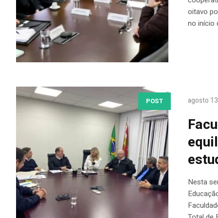
oitavo po
no início
agosto 13
POST
Facu
equi
estu
Nesta se
Educação 
Faculdad
Total de