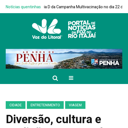
içarras terá Dia D da Campanha Multivacinação no dia 22 de agosto
Notícias quentinhas
Joã
CIDADE
ENTRETENIMENTO
VIAGEM
Diversão, cultura e