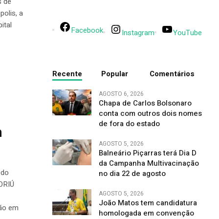
s de
polis, a
ital
Facebook
Instagram
YouTube
Recente
Popular
Comentários
AGOSTO 6, 2026
Chapa de Carlos Bolsonaro
conta com outros dois nomes
de fora do estado
m
AGOSTO 5, 2026
Balneário Piçarras terá Dia D
da Campanha Multivacinação
 do
no dia 22 de agosto
ORIÚ
AGOSTO 5, 2026
João Matos tem candidatura
ção em
homologada em convenção