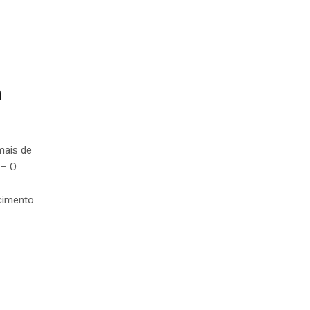
m
mais de
 – O
cimento