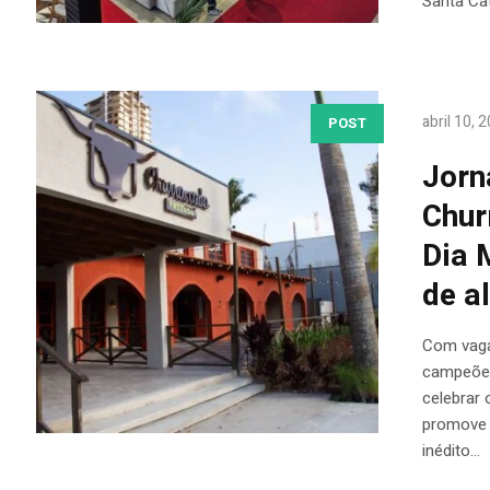
Santa Cat
abril 10, 
POST
Jorn
Chur
Dia 
de al
Com vaga
campeões 
celebrar 
promove 
inédito...