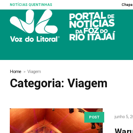
NOTÍCIAS QUENTINHAS
Chapa de Carlos Bolsonaro c
Home
Viagem
Categoria:
Viagem
junho 5, 
POST
Waru