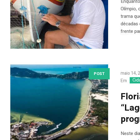
Enquanto
Olímpio, 
trama que
décadas 
frente pa
maio 14, 
POST
Cid
Em
Flor
“Lag
prog
Neste di