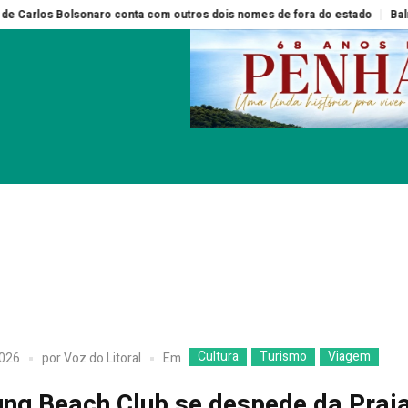
onta com outros dois nomes de fora do estado
Balneário Piçarras terá D
Cultura
Turismo
Viagem
Em
2026
por
Voz do Litoral
ng Beach Club se despede da Prai