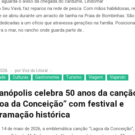
 aguarda o aviso da chegada do cardume, Lindomar
o Seu Vavá, faz reparos na rede de pesca. Com mãos habilidosas, r
 se abriu durante um arrasto de tainha na Praia de Bombinhas. São
dedicadas a um ofício que atravessa gerações na família. Posicion
ra o mar, no rancho onde guarda parte de...
2026
por
Voz do Litoral
ade
Culturas
Gastronomia
Turismo
Viagem
Viajando
ianópolis celebra 50 anos da cançã
oa da Conceição” com festival e
ramação histórica
a 14 de maio de 2026, a emblemática canção “Lagoa da Conceição”,