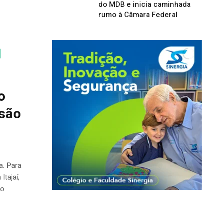
do MDB e inicia caminhada
rumo à Câmara Federal
o
rsão
a. Para
tajaí,
to