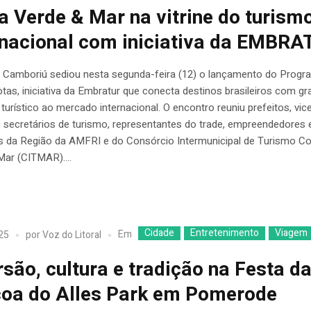
a Verde & Mar na vitrine do turism
rnacional com iniciativa da EMBR
o Camboriú sediou nesta segunda-feira (12) o lançamento do Progr
as, iniciativa da Embratur que conecta destinos brasileiros com gr
 turístico ao mercado internacional. O encontro reuniu prefeitos, vic
, secretários de turismo, representantes do trade, empreendedores 
as da Região da AMFRI e do Consórcio Intermunicipal de Turismo C
ar (CITMAR)....
Cidade
Entretenimento
Viagem
Em
025
por
Voz do Litoral
rsão, cultura e tradição na Festa d
oa do Alles Park em Pomerode