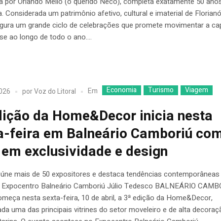
 por Orlando Mello (o querido Neco), completa exatamente 50 ano
a. Considerada um patrimônio afetivo, cultural e imaterial de Florianó
ugura um grande ciclo de celebrações que promete movimentar a cap
se ao longo de todo o ano....
Economia
Turismo
Viagem
Em
2026
por
Voz do Litoral
dição da Home&Decor inicia nesta
a-feira em Balneário Camboriú co
 em exclusividade e design
eúne mais de 50 expositores e destaca tendências contemporâneas
 Expocentro Balneário Camboriú Júlio Tedesco BALNEÁRIO CAMB
meça nesta sexta-feira, 10 de abril, a 3ª edição da Home&Decor,
da uma das principais vitrines do setor moveleiro e de alta decora