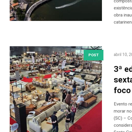
composta
existênci
obra ina
catarinen
abril 10, 
POST
3ª e
sext
foco
Evento r
morar no
(SC) – Co
considera