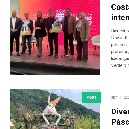
Cost
inte
Balneári
Novas Rot
potencial
prefeitos
lideranç
Verde & M
abril 1, 2
POST
Dive
Pásc