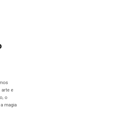
o
imos
 arte e
o, o
 a magia