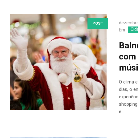
dezembro
POST
Cid
Em
Baln
com 
músi
O clima e
dias, o 
experiênc
shopping
e...