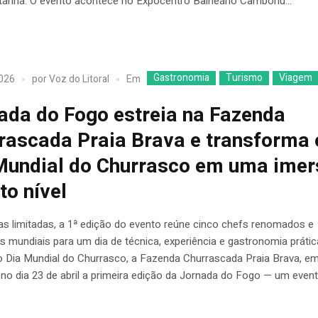
arina. O evento acontece no Expocentro Balneário Camboriú...
Gastronomia
Turismo
Viagem
Em
2026
por
Voz do Litoral
ada do Fogo estreia na Fazenda
rascada Praia Brava e transforma 
Mundial do Churrasco em uma ime
to nível
s limitadas, a 1ª edição do evento reúne cinco chefs renomados e
mundiais para um dia de técnica, experiência e gastronomia prátic
o Dia Mundial do Churrasco, a Fazenda Churrascada Praia Brava, em I
no dia 23 de abril a primeira edição da Jornada do Fogo — um even