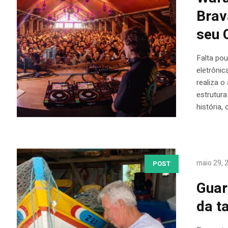
Brav
seu 
Falta po
eletrônic
realiza o
estrutura
história, 
maio 29, 
POST
Guar
da t