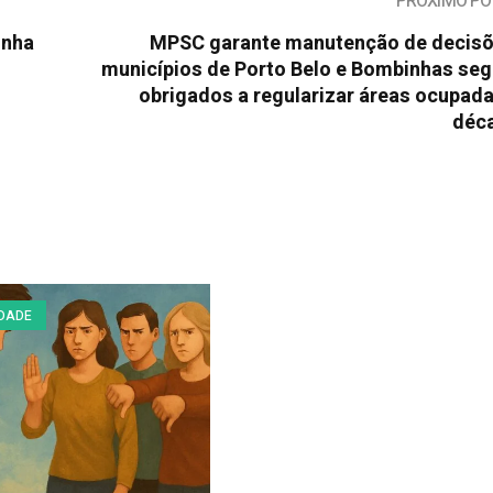
PROXIMO PO
inha
MPSC garante manutenção de decisõ
municípios de Porto Belo e Bombinhas se
obrigados a regularizar áreas ocupad
déc
IDADE