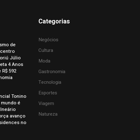
Categorias
Negócios
ismo de
Cultura
centro
riú Júlio
Moda
eta 4 Anos
 R$ 592
Gastronomia
onomia
Tecnologia
Esportes
ncial Tonino
o mundo é
Viagem
lneário
Natureza
orça avanço
sidences no