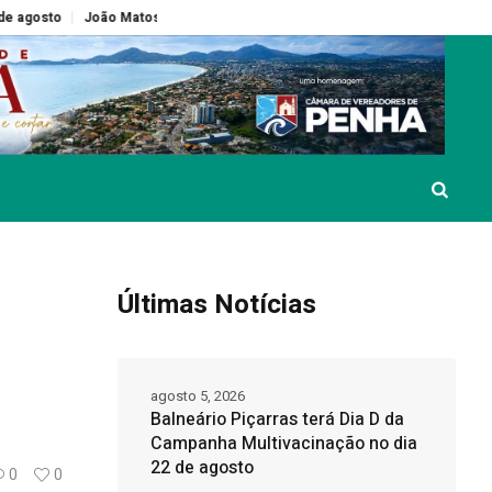
atos tem candidatura homologada em convenção do MDB e inicia caminhad
Últimas Notícias
agosto 5, 2026
Balneário Piçarras terá Dia D da
Campanha Multivacinação no dia
22 de agosto
0
0