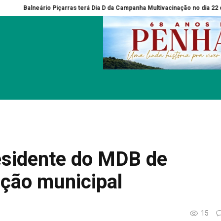
içarras terá Dia D da Campanha Multivacinação no dia 22 de agosto
João M
residente do MDB de
ção municipal
15