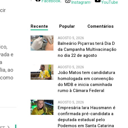
Facebook
Instagram
YouTube
cir
Recente
Popular
Comentários
AGOSTO 5, 2026
Balneário Piçarras terá Dia D
ico,
da Campanha Multivacinação
vada e
no dia 22 de agosto
a
AGOSTO 5, 2026
ia, ao
João Matos tem candidatura
a como
homologada em convenção
do MDB e inicia caminhada
rumo à Câmara Federal
AGOSTO 5, 2026
Empresária Iara Hausmann é
confirmada pré-candidata a
deputada estadual pelo
Podemos em Santa Catarina