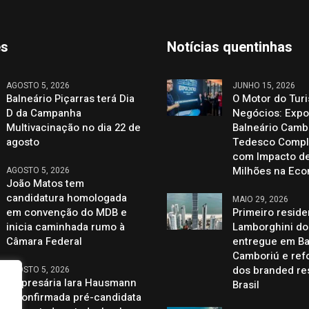
es
Notícias quentinhas
AGOSTO 5, 2026
JUNHO 15, 2026
Balneário Piçarras terá Dia
O Motor do Tur
D da Campanha
Negócios: Expo
Multivacinação no dia 22 de
Balneário Cambo
agosto
Tedesco Compl
com Impacto de
Milhões na Ec
AGOSTO 5, 2026
João Matos tem
candidatura homologada
MAIO 29, 2026
em convenção do MDB e
Primeiro reside
inicia caminhada rumo à
Lamborghini d
Câmara Federal
entregue em Ba
Camboriú e ref
dos branded re
AGOSTO 5, 2026
Empresária Iara Hausmann
Brasil
é confirmada pré-candidata