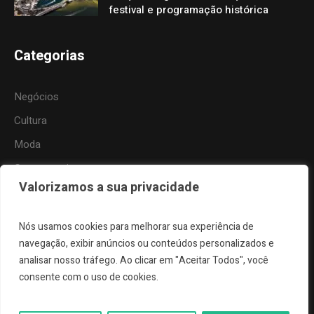
festival e programação histórica
Categorias
Negócios
Cultura
Moda
Gastronomia
Valorizamos a sua privacidade
Tecnologia
Esportes
Nós usamos cookies para melhorar sua experiência de
Viagem
navegação, exibir anúncios ou conteúdos personalizados e
analisar nosso tráfego. Ao clicar em "Aceitar Todos", você
Natureza
consente com o uso de cookies.