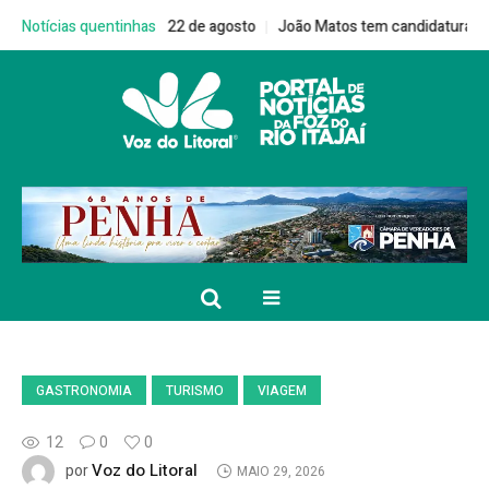
 dia 22 de agosto
Notícias quentinhas
João Matos tem candidatura homologada em conven
GASTRONOMIA
TURISMO
VIAGEM
12
0
0
Voz do Litoral
por
MAIO 29, 2026